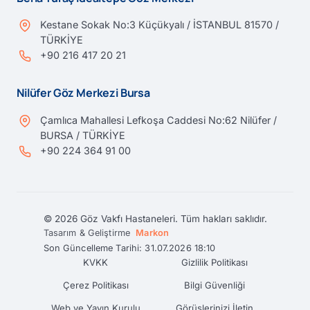
Kestane Sokak No:3 Küçükyalı / İSTANBUL 81570 /
TÜRKİYE
+90 216 417 20 21
Nilüfer Göz Merkezi Bursa
Çamlıca Mahallesi Lefkoşa Caddesi No:62 Nilüfer /
BURSA / TÜRKİYE
+90 224 364 91 00
© 2026 Göz Vakfı Hastaneleri. Tüm hakları saklıdır.
Tasarım & Geliştirme
Markon
Son Güncelleme Tarihi: 31.07.2026 18:10
KVKK
Gizlilik Politikası
Çerez Politikası
Bilgi Güvenliği
Web ve Yayın Kurulu
Görüşlerinizi İletin