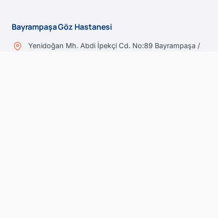
Bayrampaşa Göz Hastanesi
Yenidoğan Mh. Abdi İpekçi Cd. No:89 Bayrampaşa /
İSTANBUL / TÜRKİYE
+90 212 467 75 00
Beria Turaç İdealtepe Göz Merkezi
Kestane Sokak No:3 Küçükyalı / İSTANBUL 81570 /
TÜRKİYE
+90 216 417 20 21
Nilüfer Göz Merkezi Bursa
Çamlıca Mahallesi Lefkoşa Caddesi No:62 Nilüfer /
BURSA / TÜRKİYE
+90 224 364 91 00