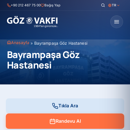
İçeriğe
+90 212 467 75 00
Bağış Yap
TR
geç
Anasayfa
»
Bayrampaşa Göz Hastanesi
Bayrampaşa Göz
Hastanesi
Tıkla Ara
Randevu Al