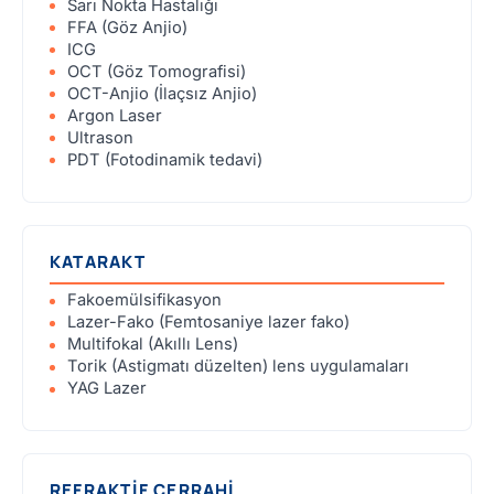
Sarı Nokta Hastalığı
FFA (Göz Anjio)
ICG
OCT (Göz Tomografisi)
OCT-Anjio (İlaçsız Anjio)
Argon Laser
Ultrason
PDT (Fotodinamik tedavi)
KATARAKT
Fakoemülsifikasyon
Lazer-Fako (Femtosaniye lazer fako)
Multifokal (Akıllı Lens)
Torik (Astigmatı düzelten) lens uygulamaları
YAG Lazer
REFRAKTİF CERRAHİ