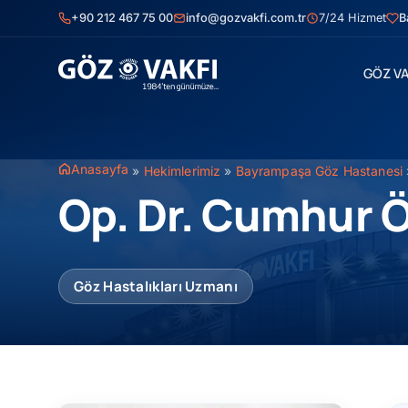
İçeriğe
+90 212 467 75 00
info@gozvakfi.com.tr
7/24 Hizmet
B
geç
GÖZ VA
Anasayfa
»
Hekimlerimiz
»
Bayrampaşa Göz Hastanesi
Op. Dr. Cumhur
Göz Hastalıkları Uzmanı