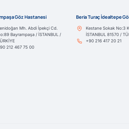
mpaşa Göz Hastanesi
Beria Turaç İdealtepe G
enidoğan Mh. Abdi İpekçi Cd.
Kestane Sokak No:3 K
o:89 Bayrampaşa / İSTANBUL /
İSTANBUL 81570 / T
ÜRKİYE
+90 216 417 20 21
90 212 467 75 00