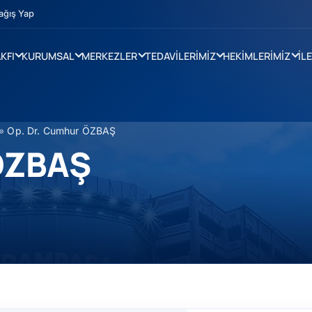
ağış Yap
KFI
KURUMSAL
MERKEZLER
TEDAVİLERİMİZ
HEKİMLERİMİZ
İL
»
Op. Dr. Cumhur ÖZBAŞ
 ÖZBAŞ