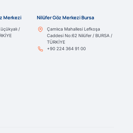
öz Merkezi
Nilüfer Göz Merkezi Bursa
üçükyalı /
Çamlıca Mahallesi Lefkoşa
ÜRKİYE
Caddesi No:62 Nilüfer / BURSA /
TÜRKİYE
+90 224 364 91 00