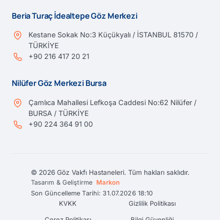
Beria Turaç İdealtepe Göz Merkezi
Kestane Sokak No:3 Küçükyalı / İSTANBUL 81570 /
TÜRKİYE
+90 216 417 20 21
Nilüfer Göz Merkezi Bursa
Çamlıca Mahallesi Lefkoşa Caddesi No:62 Nilüfer /
BURSA / TÜRKİYE
+90 224 364 91 00
© 2026 Göz Vakfı Hastaneleri. Tüm hakları saklıdır.
Tasarım & Geliştirme
Markon
Son Güncelleme Tarihi: 31.07.2026 18:10
KVKK
Gizlilik Politikası
Çerez Politikası
Bilgi Güvenliği