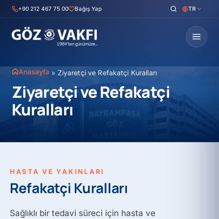
İçeriğe
+90 212 467 75 00
Bağış Yap
TR
geç
Anasayfa
»
Ziyaretçi ve Refakatçi Kuralları
Ziyaretçi ve Refakatçi
Kuralları
HASTA VE YAKINLARI
Refakatçi Kuralları
Sağlıklı bir tedavi süreci için hasta ve