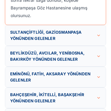
sonra tekrar sağa dönülür, köşede
Bayrampaşa Göz Hastanesine ulaşmış
olursunuz.
SULTANÇİFTLİĞİ, GAZİOSMANPAŞA
YÖNÜNDEN GELENLER
BEYLİKDÜZÜ, AVCILAR, YENİBOSNA,
BAKIRKÖY YÖNÜNDEN GELENLER
EMİNÖNÜ, FATİH, AKSARAY YÖNÜNDEN
GELENLER
BAHÇEŞEHİR, İKİTELLİ, BAŞAKŞEHİR
YÖNÜNDEN GELENLER