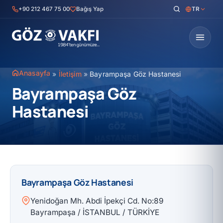
İçeriğe
+90 212 467 75 00
Bağış Yap
TR
geç
Anasayfa
»
İletişim
»
Bayrampaşa Göz Hastanesi
Bayrampaşa Göz
Hastanesi
Bayrampaşa Göz Hastanesi
Yenidoğan Mh. Abdi İpekçi Cd. No:89
Bayrampaşa / İSTANBUL / TÜRKİYE