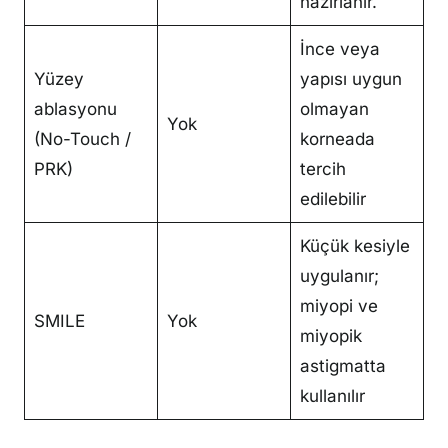
hazırlanır.
İnce veya
Yüzey
yapısı uygun
ablasyonu
olmayan
Yok
(No-Touch /
korneada
PRK)
tercih
edilebilir
Küçük kesiyle
uygulanır;
miyopi ve
SMILE
Yok
miyopik
astigmatta
kullanılır