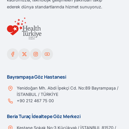
ederek dünya standartlarında hizmet sunuyoruz.
Bayrampaşa Göz Hastanesi
Yenidoğan Mh. Abdi İpekçi Cd. No:89 Bayrampaşa /
İSTANBUL / TÜRKİYE
+90 212 467 75 00
Beria Turaç İdealtepe Göz Merkezi
Kestane Sokak No:3 Küçükyalı / İSTANBUL 81570 /