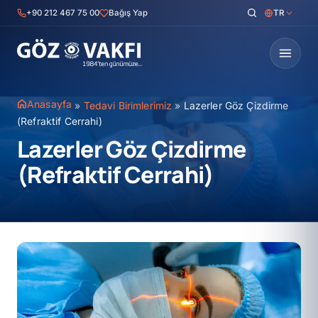
İçeriğe
+90 212 467 75 00
Bağış Yap
TR
geç
Anasayfa
»
Tedavi Birimlerimiz
»
Lazerler Göz Çizdirme
(Refraktif Cerrahi)
Lazerler Göz Çizdirme
(Refraktif Cerrahi)