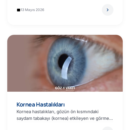
adet göz dışı…
13 Mayıs 2026
Kornea Hastalıkları
Kornea hastalıkları, gözün ön kısmındaki
saydam tabakayı (kornea) etkileyen ve görmeyi
bozabilen çeşitli durumları kapsar; tedavinin…