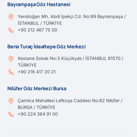
Bayrampaşa Göz Hastanesi
Yenidoğan Mh. Abdi İpekçi Cd. No:89 Bayrampaşa /
İSTANBUL / TÜRKİYE
+90 212 467 75 00
Beria Turaç İdealtepe Göz Merkezi
Kestane Sokak No:3 Küçükyalı / İSTANBUL 81570 /
TÜRKİYE
+90 216 417 20 21
Nilüfer Göz Merkezi Bursa
Çamlıca Mahallesi Lefkoşa Caddesi No:62 Nilüfer /
BURSA / TÜRKİYE
+90 224 364 91 00