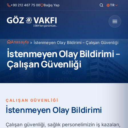
İçeriğe
+90 212 467 75 00
Bağış Yap
TR
geç
Anasayfa
»
İstenmeyen Olay Bildirimi – Çalışan Güvenliği
İstenmeyen Olay Bildirimi –
Çalışan Güvenliği
ÇALIŞAN GÜVENLİĞİ
İstenmeyen Olay Bildirimi
Çalışan güvenliği, sağlık personelimizin iş kazaları,