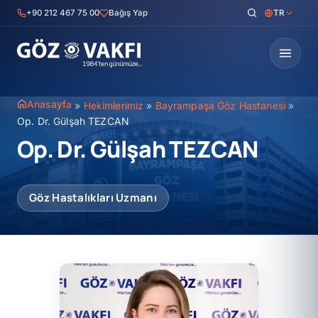
İçeriğe
+90 212 467 75 00
Bağış Yap
TR
geç
Anasayfa
»
Hekimlerimiz
»
Bayrampaşa Göz Hastanesi
»
Op. Dr. Gülşah TEZCAN
Op. Dr. Gülşah TEZCAN
Göz Hastalıkları Uzmanı