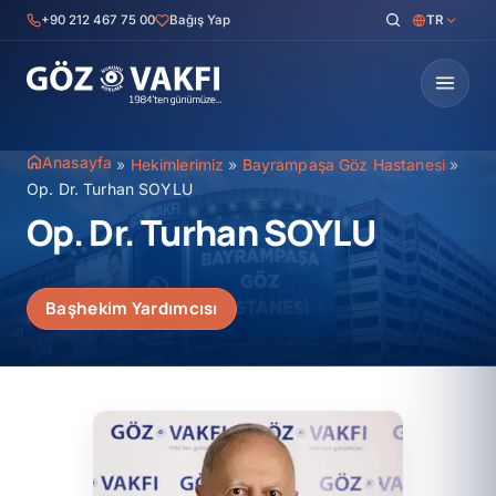
İçeriğe
+90 212 467 75 00
Bağış Yap
TR
geç
Anasayfa
»
Hekimlerimiz
»
Bayrampaşa Göz Hastanesi
»
Op. Dr. Turhan SOYLU
Op. Dr. Turhan SOYLU
Başhekim Yardımcısı