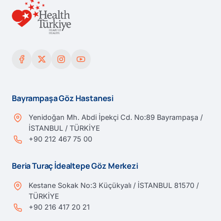
Bayrampaşa Göz Hastanesi
Yenidoğan Mh. Abdi İpekçi Cd. No:89 Bayrampaşa /
İSTANBUL / TÜRKİYE
+90 212 467 75 00
Beria Turaç İdealtepe Göz Merkezi
Kestane Sokak No:3 Küçükyalı / İSTANBUL 81570 /
TÜRKİYE
+90 216 417 20 21