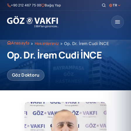
İçeriğe
+90 212 467 75 00
Bağış Yap
TR
geç
Anasayfa
»
Hekimlerimiz
»
Op. Dr. İrem Cudi İNCE
Op. Dr. İrem Cudi İNCE
Göz Doktoru