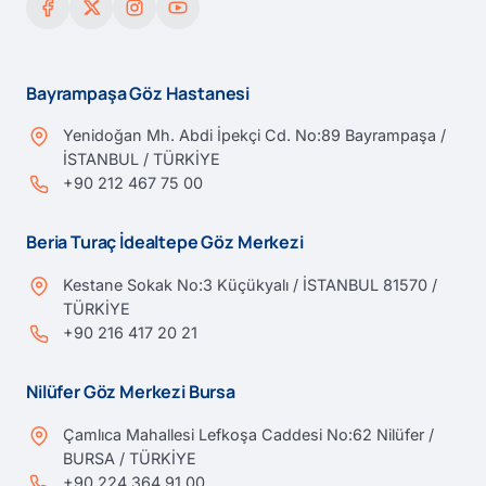
Bayrampaşa Göz Hastanesi
Yenidoğan Mh. Abdi İpekçi Cd. No:89 Bayrampaşa /
İSTANBUL / TÜRKİYE
+90 212 467 75 00
Beria Turaç İdealtepe Göz Merkezi
Kestane Sokak No:3 Küçükyalı / İSTANBUL 81570 /
TÜRKİYE
+90 216 417 20 21
Nilüfer Göz Merkezi Bursa
Çamlıca Mahallesi Lefkoşa Caddesi No:62 Nilüfer /
BURSA / TÜRKİYE
+90 224 364 91 00