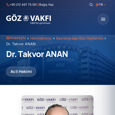
İçeriğe
+90 212 467 75 00
Bağış Yap
TR
geç
Anasayfa
»
Hekimlerimiz
»
Bayrampaşa Göz Hastanesi
»
Dr. Takvor ANAN
Dr. Takvor ANAN
Acil Hekimi