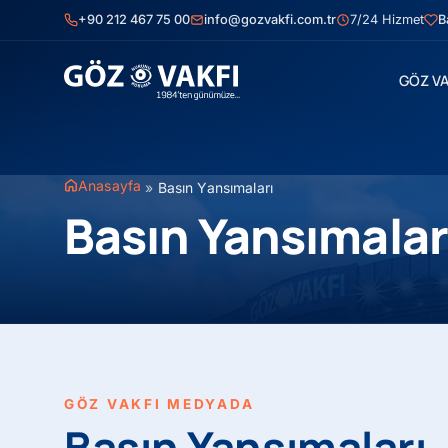
İçeriğe
+90 212 467 75 00
info@gozvakfi.com.tr
7/24 Hizmet
B
geç
GÖZ VA
Anasayfa
»
Basın Yansımaları
Basın Yansımalar
GÖZ VAKFI MEDYADA
Basın Yansımaları