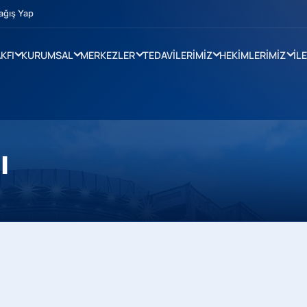
ağış Yap
KFI
KURUMSAL
MERKEZLER
TEDAVİLERİMİZ
HEKİMLERİMİZ
İL
ı