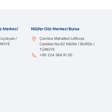
öz Merkezi
Nilüfer Göz Merkezi Bursa
üçükyalı /
Çamlıca Mahallesi Lefkoşa
ÜRKİYE
Caddesi No:62 Nilüfer / BURSA /
TÜRKİYE
+90 224 364 91 00