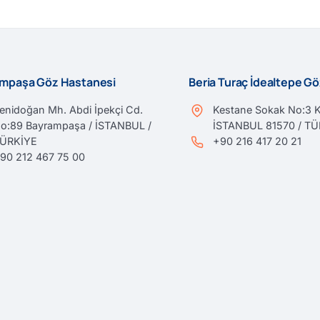
mpaşa Göz Hastanesi
Beria Turaç İdealtepe G
enidoğan Mh. Abdi İpekçi Cd.
Kestane Sokak No:3 K
o:89 Bayrampaşa / İSTANBUL /
İSTANBUL 81570 / T
ÜRKİYE
+90 216 417 20 21
90 212 467 75 00