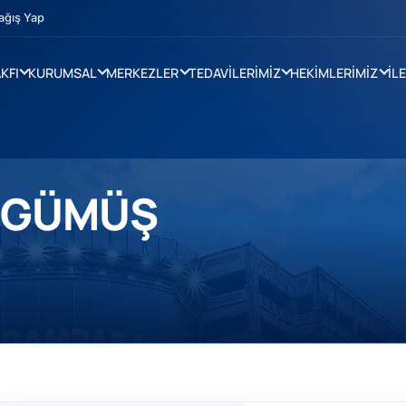
ağış Yap
KFI
KURUMSAL
MERKEZLER
TEDAVİLERİMİZ
HEKİMLERİMİZ
İL
ÖZGÜMÜŞ