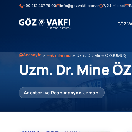
İçeriğe
+90 212 467 75 00
info@gozvakfi.com.tr
7/24 Hizmet
B
geç
GÖZ VA
Anasayfa
»
Hekimlerimiz
»
Uzm. Dr. Mine ÖZGÜMÜŞ
Uzm. Dr. Mine 
Anestezi ve Reanimasyon Uzmanı