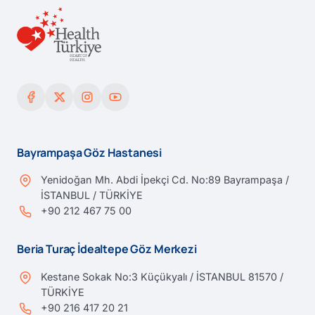
Bayrampaşa Göz Hastanesi
Yenidoğan Mh. Abdi İpekçi Cd. No:89 Bayrampaşa /
İSTANBUL / TÜRKİYE
+90 212 467 75 00
Beria Turaç İdealtepe Göz Merkezi
Kestane Sokak No:3 Küçükyalı / İSTANBUL 81570 /
TÜRKİYE
+90 216 417 20 21