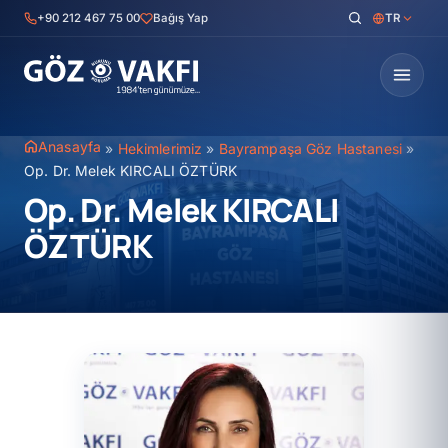
İçeriğe
+90 212 467 75 00
Bağış Yap
TR
geç
Anasayfa
»
Hekimlerimiz
»
Bayrampaşa Göz Hastanesi
»
Op. Dr. Melek KIRCALI ÖZTÜRK
Op. Dr. Melek KIRCALI
ÖZTÜRK