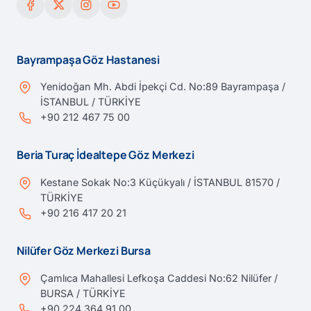
Bayrampaşa Göz Hastanesi
Yenidoğan Mh. Abdi İpekçi Cd. No:89 Bayrampaşa /
İSTANBUL / TÜRKİYE
+90 212 467 75 00
Beria Turaç İdealtepe Göz Merkezi
Kestane Sokak No:3 Küçükyalı / İSTANBUL 81570 /
TÜRKİYE
+90 216 417 20 21
Nilüfer Göz Merkezi Bursa
Çamlıca Mahallesi Lefkoşa Caddesi No:62 Nilüfer /
BURSA / TÜRKİYE
+90 224 364 91 00