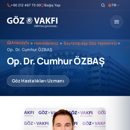
İçeriğe
+90 212 467 75 00
Bağış Yap
TR
geç
Anasayfa
»
Hekimlerimiz
»
Bayrampaşa Göz Hastanesi
»
Op. Dr. Cumhur ÖZBAŞ
Op. Dr. Cumhur ÖZBAŞ
Göz Hastalıkları Uzmanı