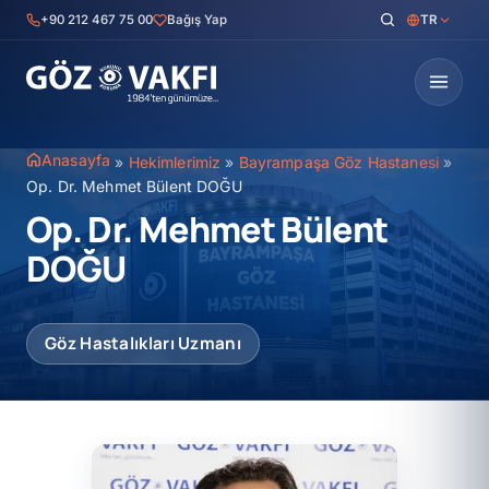
İçeriğe
+90 212 467 75 00
Bağış Yap
TR
geç
Anasayfa
»
Hekimlerimiz
»
Bayrampaşa Göz Hastanesi
»
Op. Dr. Mehmet Bülent DOĞU
Op. Dr. Mehmet Bülent
DOĞU
Göz Hastalıkları Uzmanı