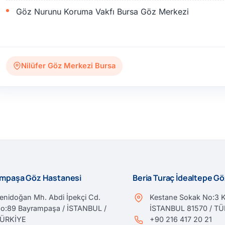
Göz Nurunu Koruma Vakfı Bursa Göz Merkezi
Nilüfer Göz Merkezi Bursa
mpaşa Göz Hastanesi
Beria Turaç İdealtepe G
enidoğan Mh. Abdi İpekçi Cd.
Kestane Sokak No:3 K
o:89 Bayrampaşa / İSTANBUL /
İSTANBUL 81570 / T
ÜRKİYE
+90 216 417 20 21