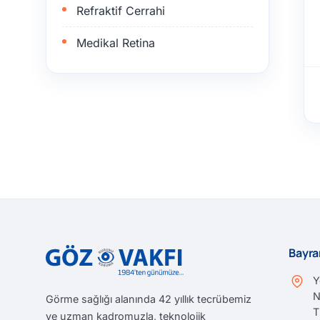
Refraktif Cerrahi
Medikal Retina
Bayra
Y
N
Görme sağlığı alanında 42 yıllık tecrübemiz
T
ve uzman kadromuzla, teknolojik