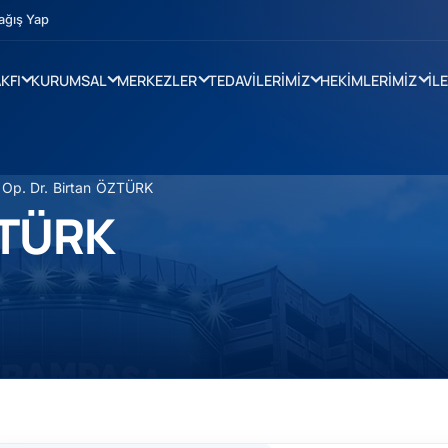
ağış Yap
KFI
KURUMSAL
MERKEZLER
TEDAVİLERİMİZ
HEKİMLERİMİZ
İL
»
Op. Dr. Birtan ÖZTÜRK
ZTÜRK