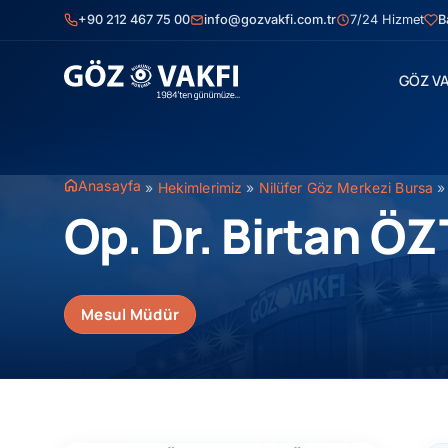
İçeriğe
+90 212 467 75 00
info@gozvakfi.com.tr
7/24 Hizmet
B
geç
GÖZ VA
Anasayfa
»
Hekimlerimiz
»
Nilüfer Göz Merkezi Bursa
Op. Dr. Birtan Ö
Mesul Müdür