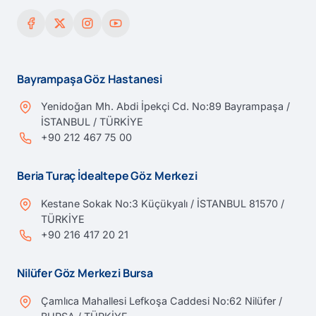
Bayrampaşa Göz Hastanesi
Yenidoğan Mh. Abdi İpekçi Cd. No:89 Bayrampaşa /
İSTANBUL / TÜRKİYE
+90 212 467 75 00
Beria Turaç İdealtepe Göz Merkezi
Kestane Sokak No:3 Küçükyalı / İSTANBUL 81570 /
TÜRKİYE
+90 216 417 20 21
Nilüfer Göz Merkezi Bursa
Çamlıca Mahallesi Lefkoşa Caddesi No:62 Nilüfer /