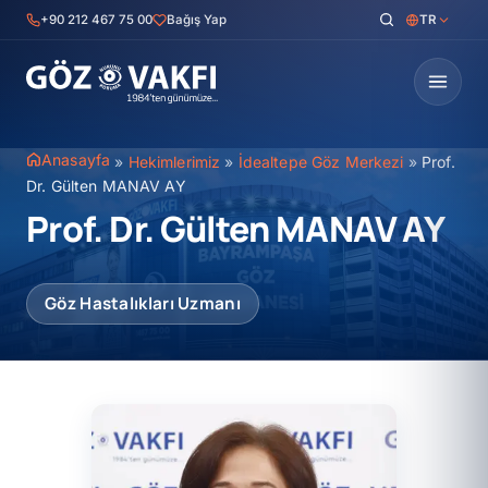
İçeriğe
+90 212 467 75 00
Bağış Yap
TR
geç
Anasayfa
»
Hekimlerimiz
»
İdealtepe Göz Merkezi
»
Prof.
Dr. Gülten MANAV AY
Prof. Dr. Gülten MANAV AY
Göz Hastalıkları Uzmanı