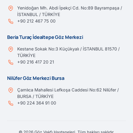
Yenidoğan Mh. Abdi İpekçi Cd. No:89 Bayrampaşa /
İSTANBUL / TÜRKİYE
+90 212 467 75 00
Beria Turaç İdealtepe Göz Merkezi
Kestane Sokak No:3 Küçükyalı / İSTANBUL 81570 /
TÜRKİYE
+90 216 417 20 21
Nilüfer Göz Merkezi Bursa
Çamlıca Mahallesi Lefkoşa Caddesi No:62 Nilüfer /
BURSA / TÜRKİYE
+90 224 364 91 00
© 2026 Göz Vakfı Hastaneleri. Tüm hakları saklıdır.