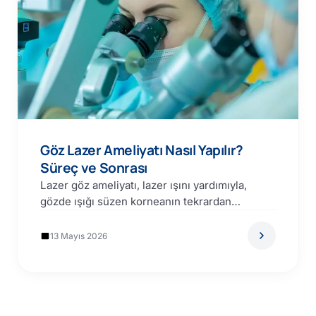
Göz Lazer Ameliyatı Nasıl Yapılır?
Süreç ve Sonrası
Lazer göz ameliyatı, lazer ışını yardımıyla,
gözde ışığı süzen korneanın tekrardan
şekillendirilmesi işlemidir. Miyop, hipermetrop,
astigmat…
13 Mayıs 2026