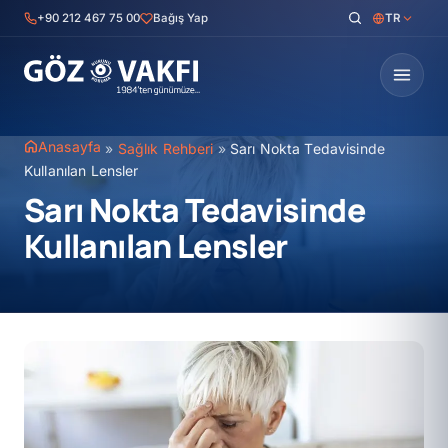
İçeriğe
+90 212 467 75 00
Bağış Yap
TR
geç
Anasayfa
»
Sağlık Rehberi
»
Sarı Nokta Tedavisinde
Kullanılan Lensler
Sarı Nokta Tedavisinde
Kullanılan Lensler