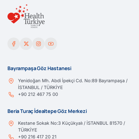
Bayrampaşa Göz Hastanesi
Yenidoğan Mh. Abdi İpekçi Cd. No:89 Bayrampaşa /
İSTANBUL / TÜRKİYE
+90 212 467 75 00
Beria Turaç İdealtepe Göz Merkezi
Kestane Sokak No:3 Küçükyalı / İSTANBUL 81570 /
TÜRKİYE
+90 216 417 20 21