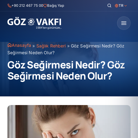
İçeriğe
+90 212 467 75 00
Bağış Yap
TR
geç
Anasayfa
»
Sağlık Rehberi
»
Göz Seğirmesi Nedir? Göz
Seğirmesi Neden Olur?
Göz Seğirmesi Nedir? Göz
Seğirmesi Neden Olur?