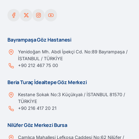
Bayrampaşa Göz Hastanesi
Yenidoğan Mh. Abdi İpekçi Cd. No:89 Bayrampaşa /
İSTANBUL / TÜRKİYE
+90 212 467 75 00
Beria Turaç İdealtepe Göz Merkezi
Kestane Sokak No:3 Küçükyalı / İSTANBUL 81570 /
TÜRKİYE
+90 216 417 20 21
Nilüfer Göz Merkezi Bursa
Çamlıca Mahallesi Lefkoşa Caddesi No:62 Nilüfer /