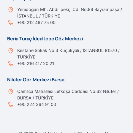
Yenidoğan Mh. Abdi İpekçi Cd. No:89 Bayrampaşa /
İSTANBUL / TÜRKİYE
+90 212 467 75 00
Beria Turaç İdealtepe Göz Merkezi
Kestane Sokak No:3 Küçükyalı / İSTANBUL 81570 /
TÜRKİYE
+90 216 417 20 21
Nilüfer Göz Merkezi Bursa
Çamlıca Mahallesi Lefkoşa Caddesi No:62 Nilüfer /
BURSA / TÜRKİYE
+90 224 364 91 00