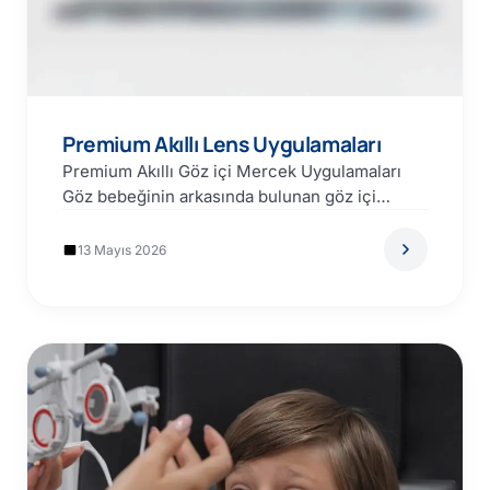
Premium Akıllı Lens Uygulamaları
Premium Akıllı Göz içi Mercek Uygulamaları
Göz bebeğinin arkasında bulunan göz içi
merceğinin saydamlığını kaybetmesine
katarakt…
13 Mayıs 2026