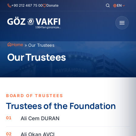
Skip
+90 212 467 75 00
Donate
EN
to
content
Home
»
Our Trustees
Our Trustees
BOARD OF TRUSTEES
Trustees of the Foundation
Ali Cem DURAN
Ali Okan AVCI