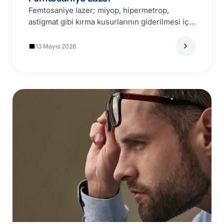
Femtosaniye lazer; miyop, hipermetrop,
astigmat gibi kırma kusurlarının giderilmesi için
kullanılan bir lazer teknolojisidir. Femtosaniye
lazerler,…
13 Mayıs 2026