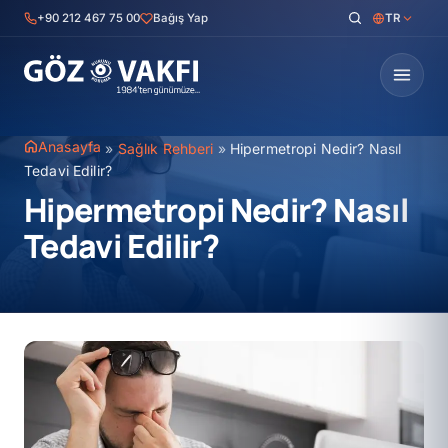
İçeriğe
+90 212 467 75 00
Bağış Yap
TR
geç
Anasayfa
»
Sağlık Rehberi
»
Hipermetropi Nedir? Nasıl
Tedavi Edilir?
Hipermetropi Nedir? Nasıl
Tedavi Edilir?